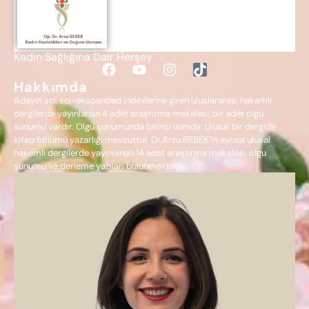
Kadın Sağlığına Dair Herşey
Hakkımda
Adayın sci, sci-ekspanded indexleri̇ne gi̇ren uluslararası hakemli
dergilerde yayınlanan 4 adet araştırma makalesi, bir adet olgu
sunumu vardır. Olgu sunumunda birinci isimdir. Ulusal bir dergide
kitap bölümü yazarlığı mevcuttur. Dr.Arzu BEBEK’in ayrıca ulusal
hakemli dergilerde yayınlanan 14 adet araştırma makalesi, olgu
sunumu ve derleme yazıları bulunmaktadır.