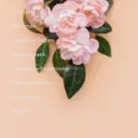
Ana Sayfa
Hakkımda
Gebelik ve Doğum
Genital Estetik
İnfertilite ve Endokrinoloji
Kadın Hastalıkları
Ürojinekoloji
İletişim