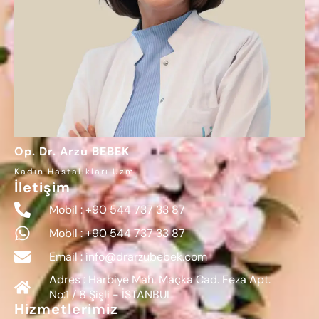
Op. Dr. Arzu BEBEK
Kadın Hastalıkları Uzm.
İletişim
Mobil : +90 544 737 33 87
Mobil : +90 544 737 33 87
Email : info@drarzubebek.com
Adres : Harbiye Mah. Maçka Cad. Feza Apt.
No:1 / 8 Şişli - İSTANBUL
Hizmetlerimiz