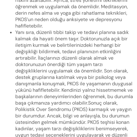
riskini azaltabilir. Ayrıca, stres yönetimi tekniklerini
öğrenmek ve uygulamak da önemlidir. Meditasyon,
derin nefes alma ve yoga gibi rahatlama teknikleri,
PKOS’un neden olduğu anksiyete ve depresyonu
hafifletebilir.
Yanı sıra, düzenli tıbbi takip ve tedavi planına sadık
kalmak da hayati önem taşır. Doktorunuzla açık bir
iletişim kurmak ve belirtilerinizdeki herhangi bir
değişikliği bildirmek, tedavi planınızın etkinliğini
artırabilir. İlaçlarınızı düzenli olarak almak ve
doktorunuzun önerdiği tüm yaşam tarzı
değişikliklerini uygulamak da önemlidir. Son olarak,
destek gruplarına katılmak veya bir psikolog veya
danışmanla konuşmak, PKOS ile yaşamanın duygusal
yükünü hafifletebilir. Kendinizi yalnız hissetmemek ve
başkalarının deneyimlerinden öğrenmek, bu durumla
başa çıkmanıza yardımcı olabilir.Sonuç olarak,
Polikistik Over Sendromu (PKOS) karmaşık ve yaygın
bir durumdur. Ancak, bilgi ve anlayışla, bu durumun
üstesinden gelmek mümkündür. PKOS teşhisi konan
kadınlar, yaşam tarzı değişikliklerini benimseyerek,
uygun tedavi seçeneklerini uygulayarak ve düzenli