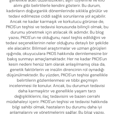
genellikle adet düzensizlikleri, aşırı tüylenme ve kilo
alımı gibi belirtilerle kendini gösterir. Bu durum,
kadınların doğurganlık dönemlerinde sıklıkla görülür ve
tedavi edilmezse ciddi sağlık sorunlarına yol açabilir.
Ancak ne kadar karmaşık ve korkutucu görünse de,
PKOS'un teşhisi ve tedavisi konusunda bilinçli olmak, bu
durumu yönetmek için atılacak ilk adımdır. Bu blog
yazısı, PKOS'un ne olduğunu, nasıl teşhis edildiğini ve
tedavi seçeneklerinin neler olduğunu detaylı bir şekilde
ele alacaktır. Bilimsel araştırmalar ve uzman görüşleri
ışığında, okuyuculara PKOS hakkında derinlemesine bir
bakış sunmayı amaçlamaktadır. Her ne kadar PKOS'un
kesin nedeni henüz tam olarak anlaşılmamış olsa da,
genetik faktörlerin ve insülin direncinin rol oynadığı
düşünülmektedir. Bu yüzden, PKOS'un teşhisi genellikle
belirtilerin gözlemlenmesi ve tıbbi geçmişin
incelenmesi ile konulur. Ancak, bu durumun tedavisi
daha karmaşıktır ve genellikle yaşam tarzı
değişikliklerini, ilaç tedavisini ve bazen cerrahi
müdahaleyi içerir. PKOS'un teşhisi ve tedavisi hakkında
bilgi sahibi olmak, hastaların bu durumu daha iyi
anlamalarını ve yönetmelerini sağlar. Bu blog yazısı,