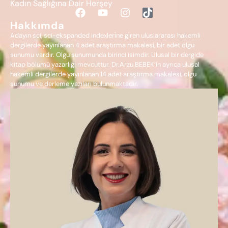
Kadın Sağlığına Dair Herşey
Hakkımda
Adayın sci, sci-ekspanded indexleri̇ne gi̇ren uluslararası hakemli
dergilerde yayınlanan 4 adet araştırma makalesi, bir adet olgu
sunumu vardır. Olgu sunumunda birinci isimdir. Ulusal bir dergide
kitap bölümü yazarlığı mevcuttur. Dr.Arzu BEBEK’in ayrıca ulusal
hakemli dergilerde yayınlanan 14 adet araştırma makalesi, olgu
sunumu ve derleme yazıları bulunmaktadır.