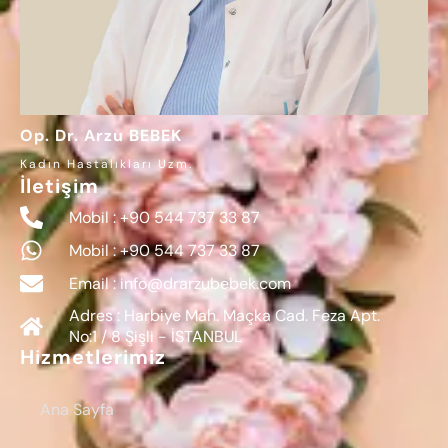
Op. Dr. Arzu BEBEK
Kadın Hastalıkları Uzm.
İletişim
Mobil : +90 544 737 33 87
Mobil : +90 544 737 33 87
Email : info@drarzubebek.com
Adres : Harbiye Mah. Maçka Cad. Feza Apt.
No:1 / 8 Şişli - İSTANBUL
Hizmetlerimiz
Ana Sayfa