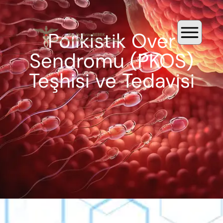
Polikistik Over
Sendromu (PKOS)
Teşhisi ve Tedavisi