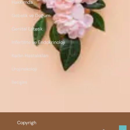
Hakkımda
Gebelik ve Doğum
Genital Estetik
İnfertilite ve Endokrinoloji
Kadın Hastalıkları
Ürojinekoloji
İletişim
Copyrigh