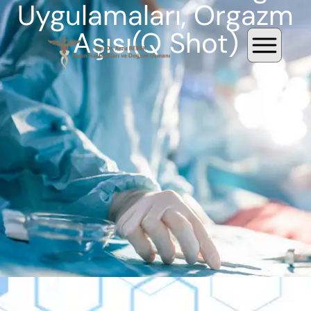
Uygulamaları, Orgazm
Aşısı(Q Shot)