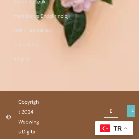
Genital Estetik
İnfertilite ve Endokrinoloji
Kadın Hastalıkları
Ürojinekoloji
İletişim
Copyrigh
t 2024 -
Webwing
TR
s Digital