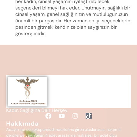
her kadın, cinsel yaşamını iyileştirebilecek
seçenekleri bilmeyi hak eder. Unutmayın, sağlıklı bir
cinsel yaşam, genel sağlığınızın ve mutluluğunuzun
önemli bir parçasıdır. Her zaman en iyi seçeneklerin
peşinden gitmek, kendinize olan saygınızın bir
göstergesidir.
Kadın Sağlığına Dair Herşey
Hakkımda
Adayın sci, sci-ekspanded indexleri̇ne gi̇ren uluslararası hakemli
dergilerde yayınlanan 4 adet araştırma makalesi, bir adet olgu