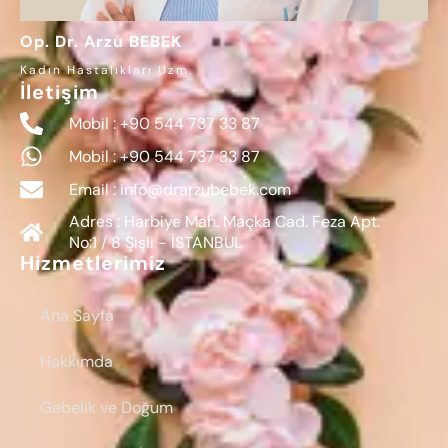
Op. Dr. Arzu BEBEK
Kadın Hastalıkları Uzm.
İletişim
Mobil : +90 544 737 33 87
Mobil : +90 544 737 33 87
Email : info@drarzubebek.com
Adres : Harbiye Mah. Maçka Cad. Feza Apt.
No:1 / 8 Şişli - İSTANBUL
Hizmetlerimiz
Ana Sayfa
Hakkımda
Gebelik ve Doğum