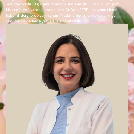
sunumu vardır. Olgu sunumunda birinci isimdir. Ulusal bir dergide
kitap bölümü yazarlığı mevcuttur. Dr.Arzu BEBEK’in ayrıca ulusal
hakemli dergilerde yayınlanan 14 adet araştırma makalesi, olgu
sunumu ve derleme yazıları bulunmaktadır.