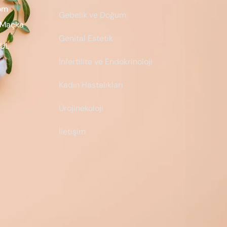
om
Gebelik ve Doğum
. Maçka
Genital Estetik
BUL
İnfertilite ve Endokrinoloji
Kadın Hastalıkları
Ürojinekoloji
İletişim