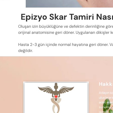
Epizyo Skar Tamiri Nası
Oluşan izin büyüklüğüne ve defektin derinliğine göre 
orijinal anatomisine geri döner. Uygulanan dikişler ke
Hasta 2-3 gün içinde normal hayatına geri döner. Va
değildir.
Hakk
Adayın sc
uluslarar
adet araş
sunumu va
isimdir. 