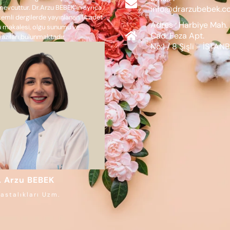
 mevcuttur. Dr.Arzu BEBEK’in ayrıca
info@drarzubebek.c
kemli dergilerde yayınlanan 14 adet
Adres : Harbiye Mah
 makalesi, olgu sunumu ve
Cad. Feza Apt.
azıları bulunmaktadır.
No:1 / 8 Şişli - İSTAN
. Arzu BEBEK
astalıkları Uzm.