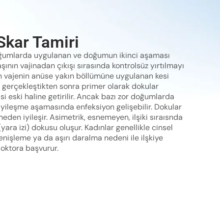
Skar Tamiri
doğumlarda uygulanan ve doğumun ikinci aşaması
şının vajinadan çıkışı sırasında kontrolsüz yırtılmayı
n vajenin anüse yakın böllümüne uygulanan kesi
m gerçekleştikten sonra primer olarak dokular
si eski haline getirilir. Ancak bazı zor doğumlarda
. İyileşme aşamasında enfeksiyon gelişebilir. Dokular
eden iyileşir. Asimetrik, esnemeyen, ilşiki sıraısnda
yara izi) dokusu oluşur. Kadınlar genellikle cinsel
genişleme ya da aşırı daralma nedeni ile ilşkiye
doktora başvurur.