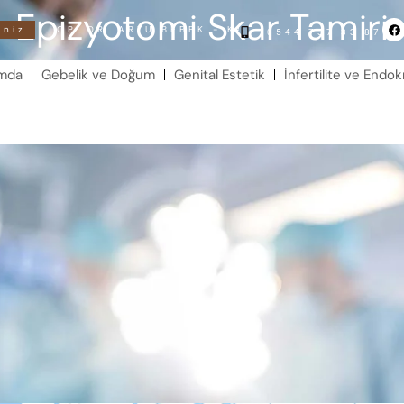
Epizyotomi Skar Tamiri
OP. DR. ARZU BEBEK - KADIN HASTALIKLARI VE DOĞ
0544 737 33 87
ımda
Gebelik ve Doğum
Genital Estetik
İnfertilite ve Endok