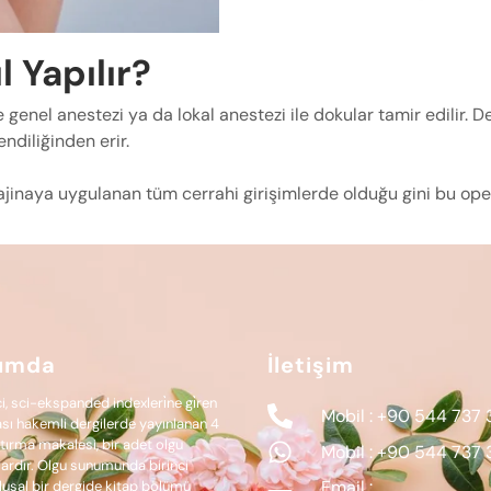
l Yapılır?
genel anestezi ya da lokal anestezi ile dokular tamir edilir. D
ndiliğinden erir.
jinaya uygulanan tüm cerrahi girişimlerde olduğu gini bu oper
ımda
İletişim
i, sci-ekspanded indexleri̇ne gi̇ren
Mobil : +90 544 737 
ası hakemli dergilerde yayınlanan 4
tırma makalesi, bir adet olgu
Mobil : +90 544 737 
rdır. Olgu sunumunda birinci
Email :
Ulusal bir dergide kitap bölümü