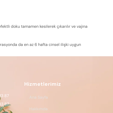
efektli doku tamamen kesilerek çıkarılır ve vajina
asyonda da en az 6 hafta cinsel ilişki uygun
Hizmetlerimiz
33 87
Ana Sayfa
33 87
Hakkımda