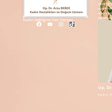
yazarlığı
ulusal ha
araştırma
derleme y
Kadın Sağlığına Dair Herşey
Op. Dr
Kadın H