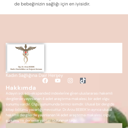
de bebeğinizin sağlığı için en iyisidir.
Kadın Sağlığına Dair Herşey
Hakkımda
Adayın sci, sci-ekspanded indexleri̇ne gi̇ren uluslararası hakemli
dergilerde yayınlanan 4 adet araştırma makalesi, bir adet olgu
sunumu vardır. Olgu sunumunda birinci isimdir. Ulusal bir dergide
kitap bölümü yazarlığı mevcuttur. Dr.Arzu BEBEK’in ayrıca ulusal
hakemli dergilerde yayınlanan 14 adet araştırma makalesi, olgu
sunumu ve derleme yazıları bulunmaktadır.