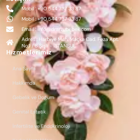
Mobil : +90 544 737 33 87
Mobil : +90 544 737 33 87
Email : info@drarzubebek.com
Adres : Harbiye Mah. Maçka Cad. Feza Apt.
No:1 / 8 Şişli - İSTANBUL
Hizmetlerimiz
Ana Sayfa
Hakkımda
Gebelik ve Doğum
Genital Estetik
İnfertilite ve Endokrinoloji